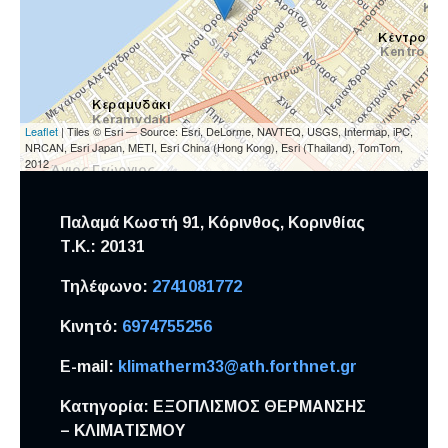
Leaflet
| Tiles © Esri — Source: Esri, DeLorme, NAVTEQ, USGS, Intermap, iPC,
NRCAN, Esri Japan, METI, Esri China (Hong Kong), Esri (Thailand), TomTom,
2012
Παλαμά Κωστή 91, Κόρινθος,
Κορινθίας
Τ.Κ.: 20131
Τηλέφωνο:
2741081772
Κινητό:
6974755256
E-mail:
klimatherm33@ath.forthnet.gr
Κατηγορία:
ΕΞΟΠΛΙΣΜΟΣ ΘΕΡΜΑΝΣΗΣ
– ΚΛΙΜΑΤΙΣΜΟΥ