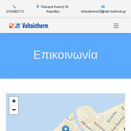
Παλαμά Κωστή 91,
2741081772
Κόρινθος
klimatherm33@ath.forthnet.gr
Επικοινωνία
+
−