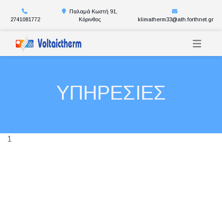
Παλαμά Κωστή 91,
2741081772
Κόρινθος
klimatherm33@ath.forthnet.gr
ΥΠΗΡΕΣΙΕΣ
1